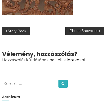
B
iPhone Showcase
Story Book
e
j
e
Vélemény, hozzászólás?
g
Hozzászólás küldéséhez
be kell jelentkezni
.
y
z
K
é
Keresés
e
s
r
Archívum
n
e
s