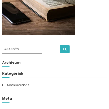
K
Keresés
e
r
Archívum
e
s
Kategóriák
é
s
Nincs kategória
:
Meta