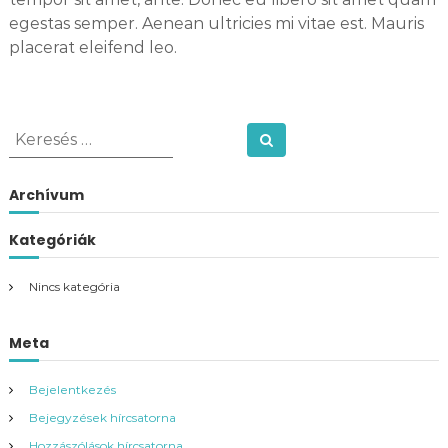
i
egestas semper. Aenean ultricies mi vitae est. Mauris
s
placerat eleifend leo.
é
g
K
Keresés
e
r
Archívum
e
s
Kategóriák
é
s
Nincs kategória
:
Meta
Bejelentkezés
Bejegyzések hírcsatorna
Hozzászólások hírcsatorna