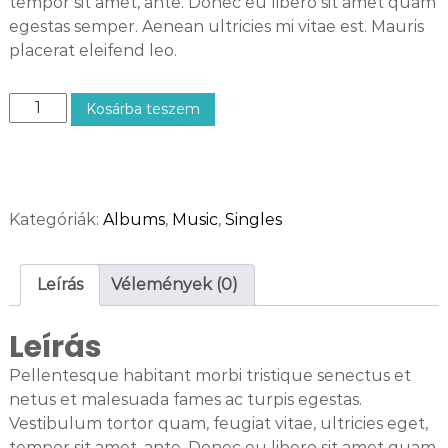
tempor sit amet, ante. Donec eu libero sit amet quam
egestas semper. Aenean ultricies mi vitae est. Mauris
placerat eleifend leo.
W
Kosárba teszem
o
o
A
l
Kategóriák:
Albums
,
Music
,
Singles
b
u
m
Leírás
Vélemények (0)
#
1
Leírás
m
e
Pellentesque habitant morbi tristique senectus et
n
netus et malesuada fames ac turpis egestas.
n
Vestibulum tortor quam, feugiat vitae, ultricies eget,
y
tempor sit amet, ante. Donec eu libero sit amet quam