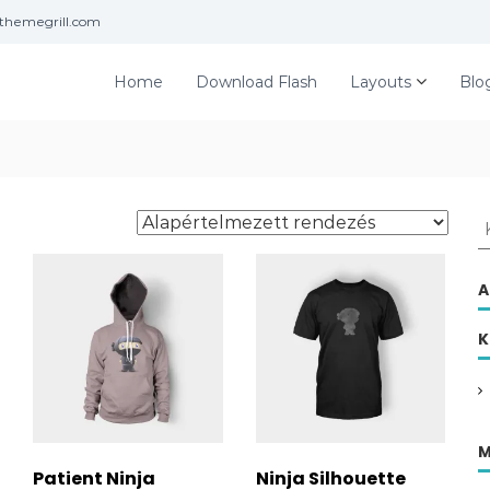
themegrill.com
Home
Download Flash
Layouts
Blo
K
e
r
A
e
s
K
é
s
:
M
Patient Ninja
Ninja Silhouette